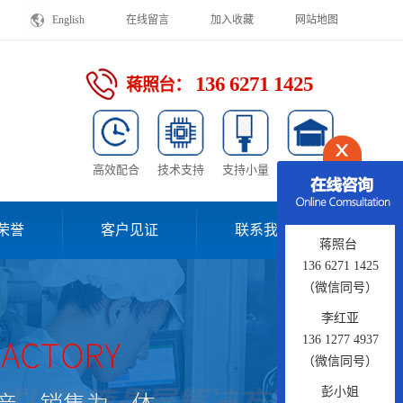
English
在线留言
加入收藏
网站地图
136 6271 1425
蒋照台：
高效配合
技术支持
支持小量
供货稳定
荣誉
客户见证
联系我们
蒋照台
136 6271 1425
（微信同号）
李红亚
136 1277 4937
（微信同号）
彭小姐